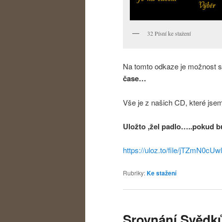
32 Písní ke stažení
Na tomto odkaze je možnost s
čase…
Vše je z našich CD, které jsem 
Uložto ,žel padlo…..pokud b
https://uloz.to/file/jTZmN0cUw
Rubriky:
Ke stažení
Srovnání Svědk