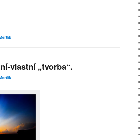
Mertlík
ní-vlastní „tvorba“.
Mertlík