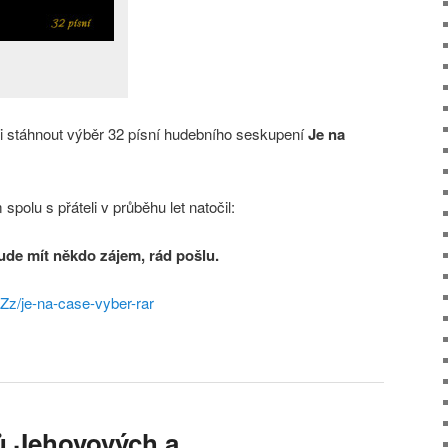
i stáhnout výběr 32 písní hudebního seskupení
Je na
spolu s přáteli v průběhu let natočil:
ude mít někdo zájem, rád pošlu.
lZz/je-na-case-vyber-rar
ů Jehovových a