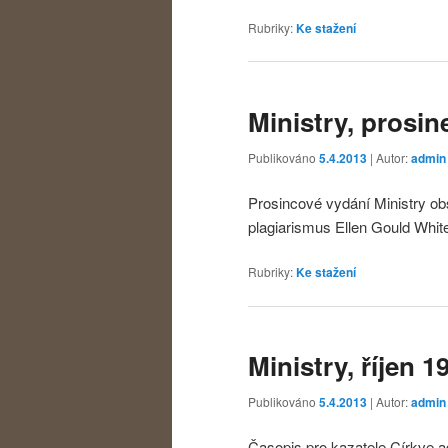
Rubriky:
Ke stažení
Ministry, prosin
Publikováno
5.4.2013
| Autor:
admin
Prosincové vydání Ministry ob
plagiarismus Ellen Gould Whi
Rubriky:
Ke stažení
Ministry, říjen 1
Publikováno
5.4.2013
| Autor:
admin
Časopis pro kazatele Církve a