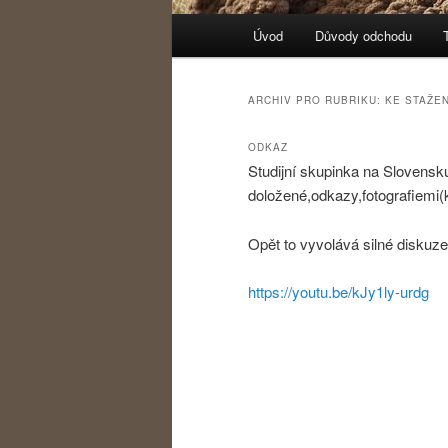
Hlavní navigační menu
Úvod
Důvody odchodu
Přejít k hlavnímu obsahu w
Přejít k obsahu postranního
ARCHIV PRO RUBRIKU:
KE STAŽEN
ODKAZ
Studijní skupinka na Slovensku
doložené,odkazy,fotografiemi(k
Opět to vyvolává silné diskuze
https://youtu.be/kJy1ly-urdg