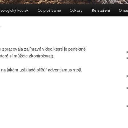
Teologický koutek
Co prožíváme
Odkazy
Ke stažení
O ná
ebu
 panelu
Í
 zpracovala zajímavé video,které je perfektně
teré si můžete zkontrolovat).
 na jakém „základě pilířů“ adventismus stojí.