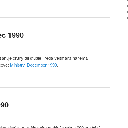
ec 1990
sahuje druhý díl studie Freda Veltmana na téma
teové:
Ministry, December 1990
.
990
dventistů s. d. V říjnovém vydání z roku 1990 vychází