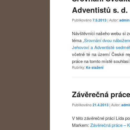
Adventistů s. d.
Publikováno
7.5.2013
| Autor:
admin
Návštěvníci našeho webu si z
téma
„Srovnání dvou nábožen
Jehovovi a Adventisté sedmé
včetně té na území České rep
práce na tomto místě souhlasí
Rubriky:
Ke stažení
Závěrečná práce
Publikováno
21.4.2013
| Autor:
admi
V této závěrečné práci Lída p
Markem:
Závěrečná práce – K