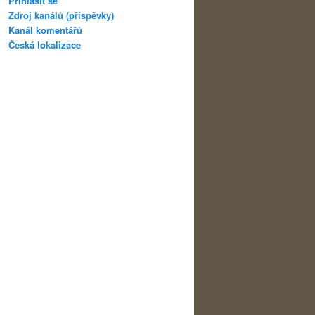
Přihlásit se
Zdroj kanálů (příspěvky)
Kanál komentářů
Česká lokalizace