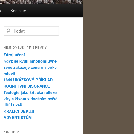
s
Kontakty
Hledat
NEJNOVĚJŠÍ PŘÍSPĚVKY
Zdroj učení
Když se kvůli mnohomluvné
ženě zakazuje ženám v církvi
mluvit
1844 UKÁZKOVÝ PŘÍKLAD
KOGNITIVNÍ DISONANCE
Teologie jako kritická reflexe
víry a života v dnešním světě -
Jiří Lukeš
KRÁLÍCÍ DĚKUJÍ
ADVENTISTŮM
ARCHIVY