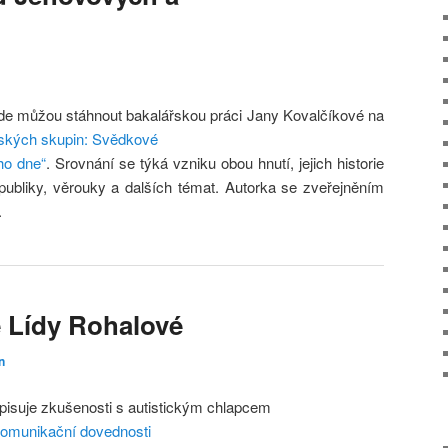
de můžou stáhnout bakalářskou práci Jany Kovalčíkové na
ských skupin: Svědkové
ho dne“
. Srovnání se týká vzniku obou hnutí, jejich historie
ubliky, věrouky a dalších témat. Autorka se zveřejněním
.
 Lídy Rohalové
n
opisuje zkušenosti s autistickým chlapcem
omunikační dovednosti