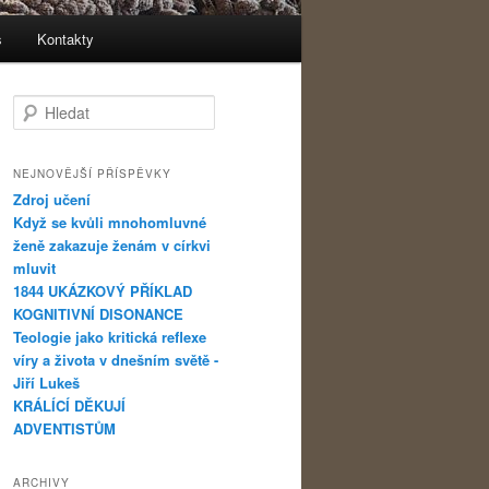
s
Kontakty
Hledat
NEJNOVĚJŠÍ PŘÍSPĚVKY
Zdroj učení
Když se kvůli mnohomluvné
ženě zakazuje ženám v církvi
mluvit
1844 UKÁZKOVÝ PŘÍKLAD
KOGNITIVNÍ DISONANCE
Teologie jako kritická reflexe
víry a života v dnešním světě -
Jiří Lukeš
KRÁLÍCÍ DĚKUJÍ
ADVENTISTŮM
ARCHIVY