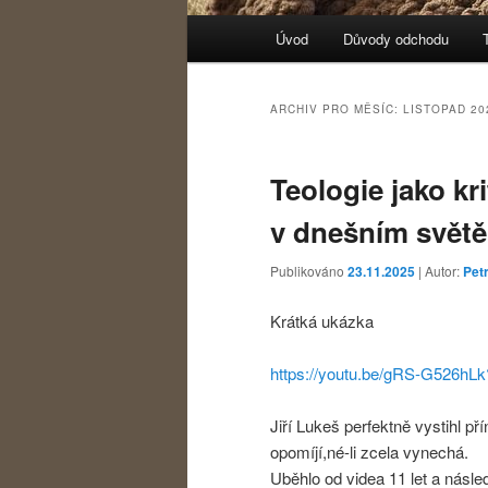
Hlavní navigační menu
Úvod
Důvody odchodu
Přejít k hlavnímu obsahu w
Přejít k obsahu postranního
ARCHIV PRO MĚSÍC:
LISTOPAD 20
Teologie jako kri
v dnešním světě 
Publikováno
23.11.2025
| Autor:
Petr
Krátká ukázka
https://youtu.be/gRS-G526h
Jiří Lukeš perfektně vystihl p
opomíjí,né-li zcela vynechá.
Uběhlo od videa 11 let a násle