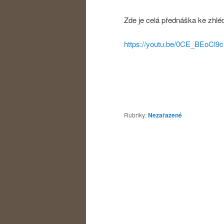
Zde je celá přednáška ke zhléd
https://youtu.be/0CE_BEoCl
Rubriky:
Nezařazené