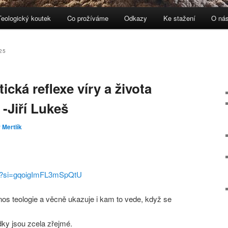
Teologický koutek
Co prožíváme
Odkazy
Ke stažení
O ná
ebu
 panelu
25
tická reflexe víry a života
-Jiří Lukeš
 Mertlík
Lk?si=gqoigImFL3mSpQtU
řínos teologie a věcně ukazuje i kam to vede, když se
dky jsou zcela zřejmé.