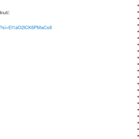
nutí:
9c?si=Ef1aO2lCK6PMaCs8