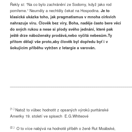
Řekly si: “Na co bylo zachránění ze Sodomy, když jako rod
pomřeme.“ Neuměly a nechtěly čekat na Hospodina.
Je to
klasická ukázka toho, jak pragmatismus v mnoha církvích
nahrazuje víru. Člověk bez víry, Boha, naděje často bere věci
do svých rukou a nese si plody svého jednání, které pak
ještě drze nábožensky prodává,nebo vyčítá nebesům.Ty
přitom dělají vše proto,aby člověk byl dopředu byť i v
šokujícím příběhu vytržen z letargie a varován.
___________________________________________________________
(1.)
Natož to vůbec hodnotit z opsaných výroků puritánské
Ameriky 19. století ve spisech E.G.Whiteové
(2.)
O to více nabývá na hodnotě příběh o ženě Rut Moábské,