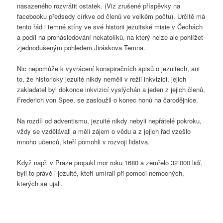
nasazeného rozvrátit ostatek. (Viz zrušené příspěvky na
facebooku předsedy církve od členů ve velkém počtu). Určitě má
tento řád i temné stíny ve své historii jezuitské misie v Čechách
a podíl na pronásledování nekatolíků, na který nelze ale pohlížet
zjednodušeným pohledem Jiráskova Temna.
Nic nepomůže k vyvrácení konspiračních spisů o jezuitech, ani
to, že historicky jezuité nikdy neměli v režii inkvizici, jejich
zakladatel byl dokonce inkvizicí vyslýchán a jeden z jejich členů,
Frederich von Spee, se zasloužil o konec honů na čarodějnice.
Na rozdíl od adventismu, jezuité nikdy nebyli nepřátelé pokroku,
vždy se vzdělávali a měli zájem o vědu a z jejich řad vzešlo
mnoho učenců, kteří pomohli v rozvoji lidstva.
Když např. v Praze propukl mor roku 1680 a zemřelo 32 000 lidí,
byli to právě i jezuité, kteří umírali při pomoci nemocných,
kterých se ujali.