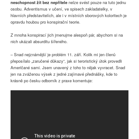
neschopnost žít bez nepřítele
nelze svést pouze na tuto jednu
osobu. Adventismus v učení, ve spisech zakladatelky, v
hlavních představitelích, ale i v místních sborových koloritech je
opravdu houbou pro konspirační teorie.
Z mnoha konspirací jich jmenujme alespoň pár, abychom si na
nich ukázali absurditu šířeného.
– Snad nejznámější je problém 11. září. Kolik mi jen členů
přeposílalo „zaručené důkazy“, jak si teroristický útok provedli
Američané sami. Jsem unavený z toho to nějak vyvracet. Snad
jen na zváženou výsek z jedné zajímavé přednášky, kde to
krásně po česku odborník z praxe komentuje: