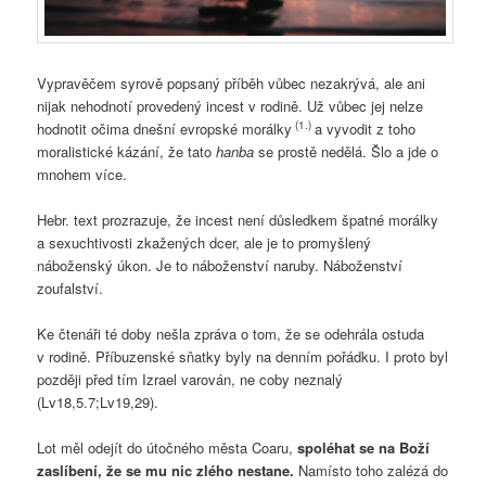
Vypravěčem syrově popsaný příběh vůbec nezakrývá, ale ani
nijak nehodnotí provedený incest v rodině. Už vůbec jej nelze
(1.)
hodnotit očima dnešní evropské morálky
a vyvodit z toho
moralistické kázání, že tato
hanba
se prostě nedělá. Šlo a jde o
mnohem více.
Hebr. text prozrazuje, že incest není důsledkem špatné morálky
a sexuchtivosti zkažených dcer, ale je to promyšlený
náboženský úkon. Je to náboženství naruby. Náboženství
zoufalství.
Ke čtenáři té doby nešla zpráva o tom, že se odehrála ostuda
v rodině. Příbuzenské sňatky byly na denním pořádku. I proto byl
později před tím Izrael varován, ne coby neznalý
(Lv18,5.7;Lv19,29).
Lot měl odejít do útočného města Coaru,
spoléhat se na Boží
zaslíbení, že se mu nic zlého nestane.
Namísto toho zalézá do