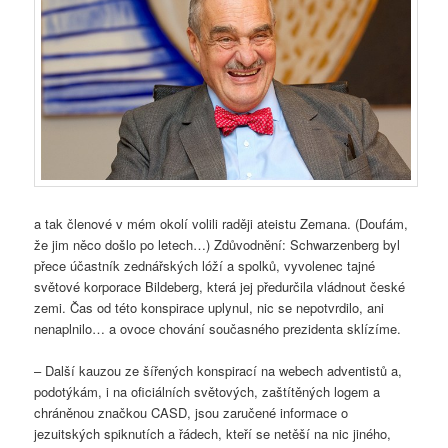
a tak členové v mém okolí volili raději ateistu Zemana. (Doufám,
že jim něco došlo po letech…) Zdůvodnění: Schwarzenberg byl
přece účastník zednářských lóží a spolků, vyvolenec tajné
světové korporace Bildeberg, která jej předurčila vládnout české
zemi. Čas od této konspirace uplynul, nic se nepotvrdilo, ani
nenaplnilo… a ovoce chování současného prezidenta sklízíme.
– Další kauzou ze šířených konspirací na webech adventistů a,
podotýkám, i na oficiálních světových, zaštítěných logem a
chráněnou značkou CASD, jsou zaručené informace o
jezuitských spiknutích a řádech, kteří se netěší na nic jiného,