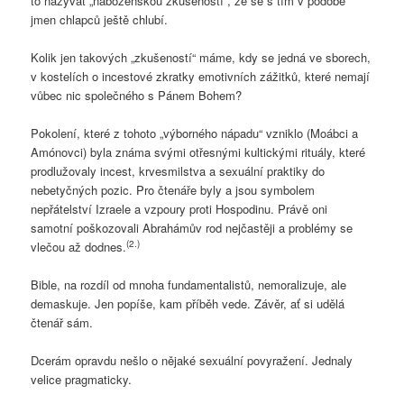
to nazývat „náboženskou zkušeností“, že se s tím v podobě
jmen chlapců ještě chlubí.
Kolik jen takových „zkušeností“ máme, kdy se jedná ve sborech,
v kostelích o incestové zkratky emotivních zážitků, které nemají
vůbec nic společného s Pánem Bohem?
Pokolení, které z tohoto „výborného nápadu“ vzniklo (Moábci a
Amónovci) byla známa svými otřesnými kultickými rituály, které
prodlužovaly incest, krvesmilstva a sexuální praktiky do
nebetyčných pozic. Pro čtenáře byly a jsou symbolem
nepřátelství Izraele a vzpoury proti Hospodinu. Právě oni
samotní poškozovali Abrahámův rod nejčastěji a problémy se
(2.)
vlečou až dodnes.
Bible, na rozdíl od mnoha fundamentalistů, nemoralizuje, ale
demaskuje. Jen popíše, kam příběh vede. Závěr, ať si udělá
čtenář sám.
Dcerám opravdu nešlo o nějaké sexuální povyražení. Jednaly
velice pragmaticky.