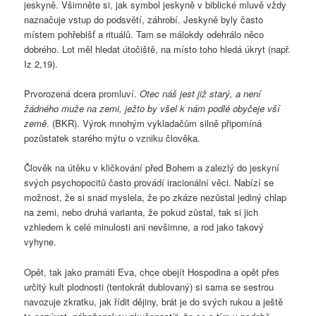
jeskyně. Všimněte si, jak symbol jeskyně v biblické mluvě vždy
naznačuje vstup do podsvětí, záhrobí. Jeskyně byly často
místem pohřebišť a rituálů. Tam se málokdy odehrálo něco
dobrého. Lot měl hledat útočiště, na místo toho hledá úkryt (např.
Iz 2,19).
Prvorozená dcera promluví.
Otec náš jest již starý, a není
žádného muže na zemi, ježto by všel k nám podlé obyčeje vší
země
. (BKR). Výrok mnohým vykladačům silně připomíná
pozůstatek starého mýtu o vzniku člověka.
Člověk na útěku v kličkování před Bohem a zalezlý do jeskyní
svých psychopocitů často provádí iracionální věci. Nabízí se
možnost, že si snad myslela, že po zkáze nezůstal jediný chlap
na zemi, nebo druhá varianta, že pokud zůstal, tak si jich
vzhledem k celé minulosti ani nevšimne, a rod jako takový
vyhyne.
Opět, tak jako pramáti Eva, chce obejít Hospodina a opět přes
určitý kult plodnosti (tentokrát dublovaný) si sama se sestrou
navozuje zkratku, jak řídit dějiny, brát je do svých rukou a ještě