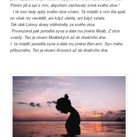
Potom jdi a spi s ním, abychom zachovaly símě svého otce.“
I té noci tedy opily svého otce vínem. Ta mladší s ním šla spát,
on však nic nevěděl, ani když ulehla, ani když vstala.
Tak obě Lotovy dcery otěhotněly ze svého otce.
Prvorozená pak porodila syna a dala mu jméno Moáb, Z otce
vzešlý. Ten je otcem Moábských až do dnešního dne.
I
ta mladší porodila syna a dala mu jméno Ben-amí, Syn mého
příbuzného. Ten je otcem Amonců až do dnešního dne.