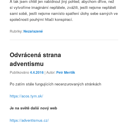
A tak jsem chtěl jen nabídnout jiný pohled, abychom dříve, než
si vytvoříme imaginární nepřátele, zvážili, jestli nejsme nepřáteli
sami sobě, jestli nejsme namísto spatření úlohy sebe samých ve
společnosti pouhými hltači konspirací.
Rubriky:
Nezařazené
Odvrácená strana
adventismu
Publikováno
4.4.2016
| Autor:
Petr Mertlík
Po zatím stále fungujících necenzurovaných stránkách
https://acos.tym.sk/
Je na světě další nový web
https://adventismus.cz/