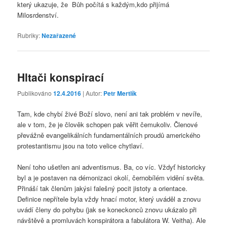
který ukazuje, že Bůh počítá s každým,kdo přijímá
Milosrdenství.
Rubriky:
Nezařazené
Hltači konspirací
Publikováno
12.4.2016
| Autor:
Petr Mertlík
Tam, kde chybí živé Boží slovo, není ani tak problém v nevíře,
ale v tom, že je člověk schopen pak věřit čemukoliv. Členové
převážně evangelikálních fundamentálních proudů amerického
protestantismu jsou na toto velice chytlaví.
Není toho ušetřen ani adventismus. Ba, co víc. Vždyť historicky
byl a je postaven na démonizaci okolí, černobílém vidění světa.
Přináší tak členům jakýsi falešný pocit jistoty a orientace.
Definice nepřítele byla vždy hnací motor, který uváděl a znovu
uvádí členy do pohybu (jak se koneckonců znovu ukázalo při
návštěvě a promluvách konspirátora a fabulátora W. Veitha). Ale