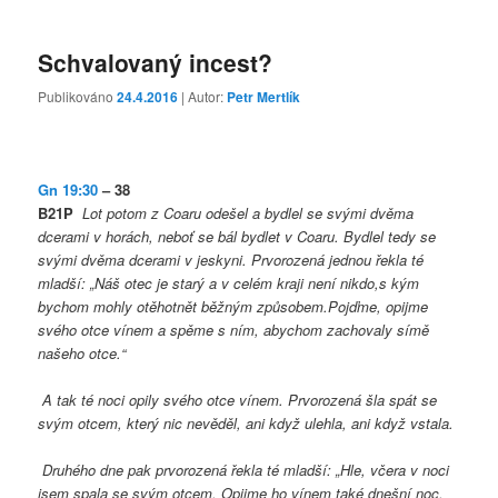
Schvalovaný incest?
Publikováno
24.4.2016
| Autor:
Petr Mertlík
Gn 19:30
– 38
B21P
Lot potom z Coaru odešel a bydlel se svými dvěma
dcerami v horách, neboť se bál bydlet v Coaru. Bydlel tedy se
svými dvěma dcerami v jeskyni.
Prvorozená jednou řekla té
mladší: „Náš otec je starý a v celém kraji není nikdo,s kým
bychom mohly otěhotnět běžným způsobem.
Pojďme, opijme
svého otce vínem a spěme s ním, abychom zachovaly símě
našeho otce.“
A tak té noci opily svého otce vínem. Prvorozená šla spát se
svým otcem, který nic nevěděl, ani když ulehla, ani když vstala.
Druhého dne pak prvorozená řekla té mladší: „Hle, včera v noci
jsem spala se svým otcem. Opijme ho vínem také dnešní noc.