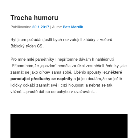
Trocha humoru
Publikováno
30.1.2017
| Autor:
Petr Mertlík
Byl jsem požádán,jestli bych nezveřejnil záběry z večerů-
Biblický týden ČS.
Pro mně milé pamětníky i nepřítomné dávám k nahlédnutí
.Připomínám,že „opozice“ neměla za úkol zesměšnit řečníky ,ale
zasmát se jako církev sama sobě. Uběhlo spousty let,
některé
parodující předtuchy se naplnily
a já jen doufám,že se ještě
lidičky dokáží zasmát své i cizí hlouposti a nebrat se tak
vážně….prostě dát se do pohybu v uvažování…