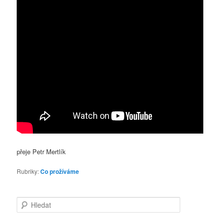
přeje Petr Mertlík
Rubriky:
Co prožíváme
Hledat