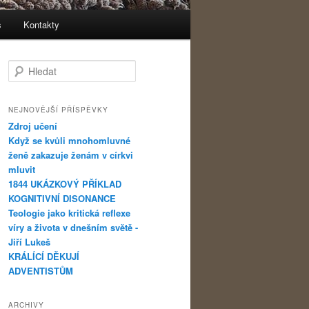
s
Kontakty
Hledat
NEJNOVĚJŠÍ PŘÍSPĚVKY
Zdroj učení
Když se kvůli mnohomluvné
ženě zakazuje ženám v církvi
mluvit
1844 UKÁZKOVÝ PŘÍKLAD
KOGNITIVNÍ DISONANCE
Teologie jako kritická reflexe
víry a života v dnešním světě -
Jiří Lukeš
KRÁLÍCÍ DĚKUJÍ
ADVENTISTŮM
ARCHIVY