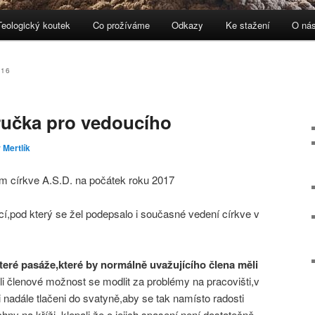
Teologický koutek
Co prožíváme
Odkazy
Ke stažení
O ná
ebu
 panelu
016
ručka pro vedoucího
 Mertlík
m církve A.S.D. na počátek roku 2017
í,pod který se žel podepsalo i současné vedení církve v
které pasáže,které by normálně uvažujícího člena měli
i členové možnost se modlit za problémy na pracovišti,v
i nadále tlačeni do svatyně,aby se tak namísto radosti
ny na kříži, klepali,že o jejich spasení není dostatečně