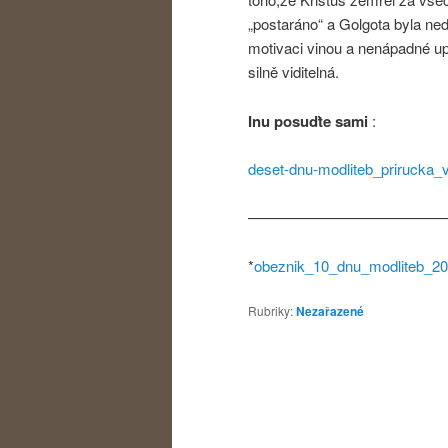
„postaráno“ a Golgota byla ned
motivaci vinou a nenápadné upe
silně viditelná.
Inu posuďte sami
:
deset-dnu-modliteb_prirucka_
—————————————
*
obeznik_10_dnu_modliteb_2
Rubriky:
Nezařazené