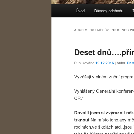
Hlavní navigační menu
Úvod
Důvody odchodu
Přejít k hlavnímu obsahu w
Přejít k obsahu postranního
ARCHIV PRO MĚSÍC:
PROSINEC 2
Deset dnů….pří
Publikováno
19.12.2016
| Autor:
Petr
Vyvěšuji v plném znění progra
Vyhlášený Generální konferenc
ČR.*
Dovolil jsem si zvýraznit ně
trknout
.Na místo toho,aby měl
rodinách,ve školách atd. ,jsou 
toho,že Kristus zemřel za všech