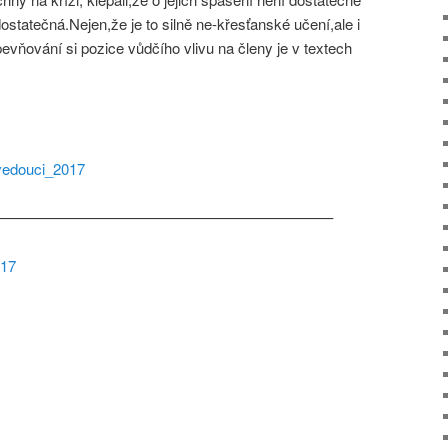
ostatečná.Nejen,že je to silně ne-křesťanské učení,ale i
vňování si pozice vůdčího vlivu na členy je v textech
vedouci_2017
——————————————————————–
017