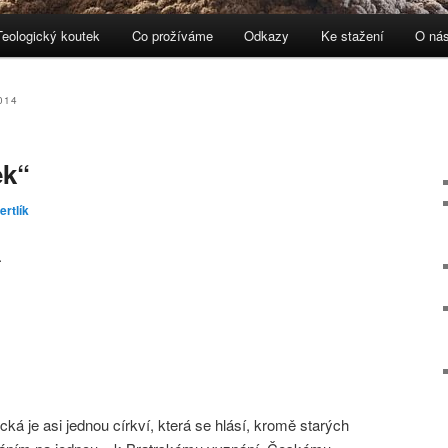
Teologický koutek
Co prožíváme
Odkazy
Ke stažení
O ná
ebu
 panelu
014
ek“
ertlík
.
ká je asi jednou církví, která se hlásí, kromě starých