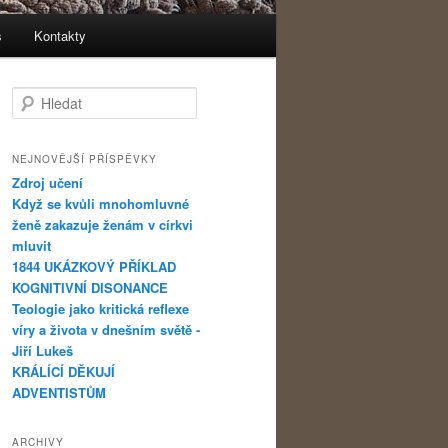
s
Kontakty
Hledat
NEJNOVĚJŠÍ PŘÍSPĚVKY
Zdroj učení
Když se kvůli mnohomluvné
ženě zakazuje ženám v církvi
mluvit
1844 UKÁZKOVÝ PŘÍKLAD
KOGNITIVNÍ DISONANCE
Teologie jako kritická reflexe
víry a života v dnešním světě -
Jiří Lukeš
KRÁLÍCÍ DĚKUJÍ
ADVENTISTŮM
ARCHIVY