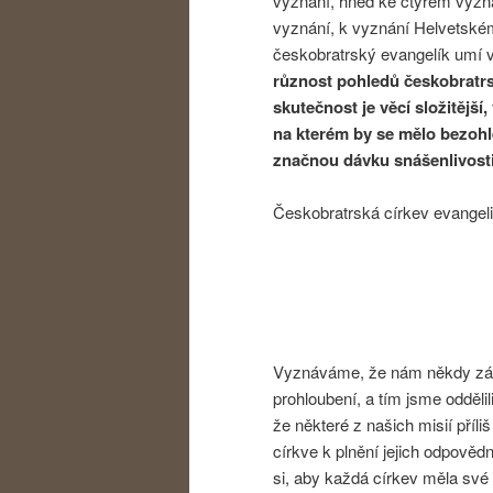
vyznání, hned ke čtyřem vyz
vyznání, k vyznání Helvetské
českobratrský evangelík umí v
různost pohledů českobratrsk
skutečnost je věcí složitější
na kterém by se mělo bezohl
značnou dávku snášenlivosti
Českobratrská církev evangel
Vyznáváme, že nám někdy zále
prohloubení, a tím jsme odděl
že některé z našich misií příl
církve k plnění jejich odpově
si, aby každá církev měla své 