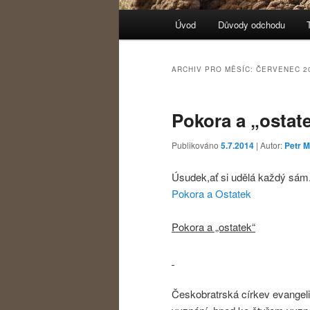
Hlavní navigační menu
Úvod
Důvody odchodu
Přejít k hlavnímu obsahu w
Přejít k obsahu postranního
ARCHIV PRO MĚSÍC:
ČERVENEC 2
Pokora a „ostat
Publikováno
5.7.2014
| Autor:
Petr M
Úsudek,ať si udělá každý sám
Pokora a Ostatek
Pokora a „ostatek“
Českobratrská církev evangelic