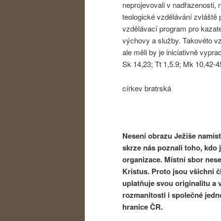
neprojevovali v nadřazenosti, 
teologické vzdělávání zvláště 
vzdělávací program pro kazatel
výchovy a služby. Takovéto vz
ale měli by je iniciativně vypr
Sk 14,23; Tt 1,5.9; Mk 10,42-4
církev bratrská
Nesení obrazu Ježíše namísto
skrze nás poznali toho, kdo j
organizace. Místní sbor nese
Kristus. Proto jsou všichni 
uplatňuje svou originalitu a 
rozmanitosti i společné jedn
hranice ČR.