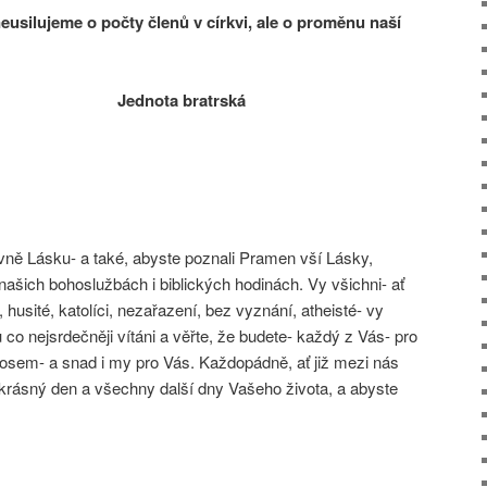
usilujeme o počty členů v církvi, ale o proměnu naší
 bratrská
ně Lásku- a také, abyste poznali Pramen vší Lásky,
našich bohoslužbách i biblických hodinách. Vy všichni- ať
íci, husité, katolíci, nezařazení, bez vyznání, atheisté- vy
 co nejsrdečněji vítáni a věřte, že budete- každý z Vás- pro
osem- a snad i my pro Vás. Každopádně, ať již mezi nás
m krásný den a všechny další dny Vašeho života, a abyste