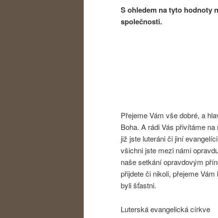
S ohledem na tyto hodnoty ne
společnosti.
Jednota
Přejeme Vám vše dobré, a hlav
Boha. A rádi Vás přivítáme na 
již jste luteráni či jiní evangel
všichni jste mezi námi opravdu
naše setkání opravdovým přín
přijdete či nikoli, přejeme Vá
byli šťastni.
Luterská evangelická církve