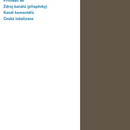
Přihlásit se
Zdroj kanálů (příspěvky)
Kanál komentářů
Česká lokalizace