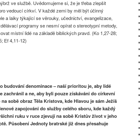
nýbrž ve službě. Uvědomujeme si, že je třeba zlepšit
pro vedoucí církví. V každé zemi by měl být účinný
e a laiky týkající se věrouky, učednictví, evangelizace,
dělávací programy se nesmí opírat o stereotypní metody,
acovat místní lidé na základě biblických pravd. (Ko 1,27-28;
5; Ef 4,11-12)
 budování denominace – naší prioritou je, aby lidé
e zachránil a ne, aby byli pouze získáváni do církevní
 na sobě obraz Těla Kristova, kde Hlavou je sám Ježíš
členové zapojováni do služby celého sboru, kde každý
všichni ruku v ruce zjevují na sobě Kristův život v jeho
otě. Působení Jednoty bratrské již dnes přesahuje