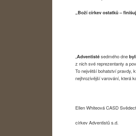
„Boží církev ostatků – fini
„
Adventisté
sedmého dne
byl
z nich své reprezentanty a pov
To největší bohatství pravdy, 
nejhrozivější varování, která k
Ellen Whiteová CASD Svědectv
církev Adventistů s.d.