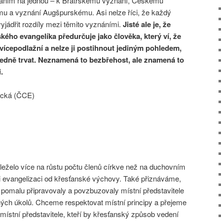
náním na jednou – k Bratrskému vyznání, Českému
mu a vyznání Augšpurskému. Asi nelze říci, že každý
yjádřit rozdíly mezi těmito vyznáními.
Jisté ale je, že
ého evangelíka předurčuje jako člověka, který ví, že
, vícepodlažní a nelze ji postihnout jediným pohledem,
edně trvat. Neznamená to bezbřehost, ale znamená to
.
ická (ČCE)
želo více na růstu počtu členů církve než na duchovním
ili evangelizaci od křesťanské výchovy. Také přiznáváme,
iš pomalu připravovaly a povzbuzovaly místní představitele
dných úkolů. Chceme respektovat místní principy a přejeme
místní představitele, kteří by křesťanský způsob vedení