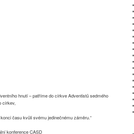
ventního hnutí – patříme do církve Adventistů sedmého
o církev,
 konci času kvůli svému jedinečnému záměru.“
ální konference CASD