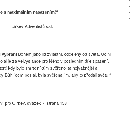
šuje s maximálním nasazením!“
církev Adventistů s.d.
i vybráni
Bohem jako lid zvláštní, oddělený od světa. Učinil
olal je za velvyslance pro Něho v posledním díle spasení.
které kdy bylo smrtelníkům svěřeno, ta nejvážnější a
dy Bůh lidem poslal, byla svěřena jim, aby to předali světu.“
í pro Církev, svazek 7. strana 138