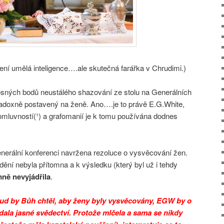
umělá inteligence….ale skutečná farářka v Chrudimi.)
osných bodů neustálého shazování ze stolu na Generálních
aradoxně postavený na ženě. Ano….je to právě E.G.White,
mluvností(¹) a grafomanií je k tomu používána dodnes
erální konferenci navržena rezoluce o vysvěcování žen.
í nebyla přítomna a k výsledku (který byl už i tehdy
ně nevyjádřila
.
ud by Bůh chtěl, aby ženy byly vysvěcovány, EGW by o
ala jasné svědectví. Protože mlčela a sama se nikdy