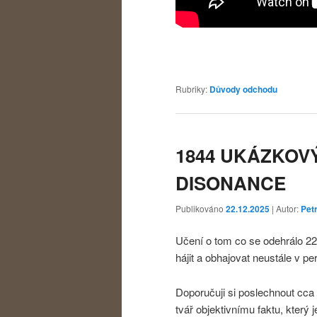
Rubriky:
Důvody odchodu
1844 UKÁZKOVÝ
DISONANCE
Publikováno
22.12.2025
| Autor:
Petr
Učení o tom co se odehrálo 22.
hájit a obhajovat neustále v p
Doporučuji si poslechnout cca 
tvář objektivnímu faktu, který j