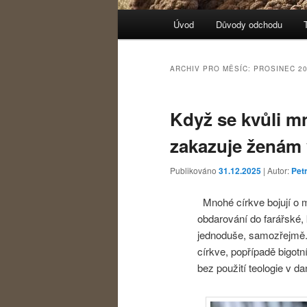
Hlavní navigační menu
Úvod
Důvody odchodu
Přejít k hlavnímu obsahu w
Přejít k obsahu postranního
ARCHIV PRO MĚSÍC:
PROSINEC 2
Když se kvůli 
zakazuje ženám v
Publikováno
31.12.2025
| Autor:
Petr
Mnohé církve bojují o m
obdarování do farářské, 
jednoduše, samozřejmě. N
církve, popřípadě bigotn
bez použití teologie v 