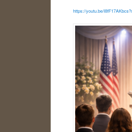
https://youtu.be/I8fF17AKb