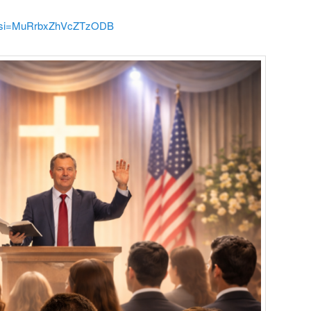
cs?si=MuRrbxZhVcZTzODB