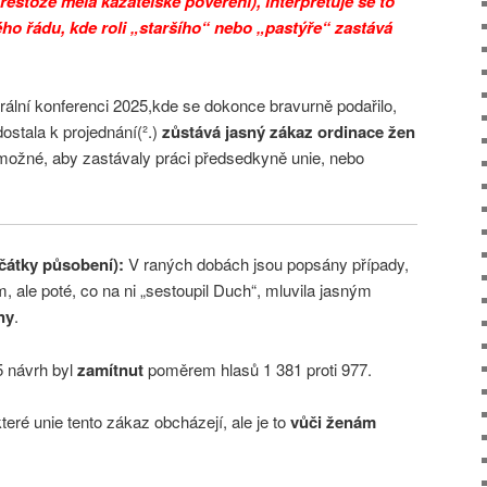
řestože měla kazatelské pověření), interpretuje se to
ého řádu, kde roli „staršího“ nebo „pastýře“ zastává
rální konferenci 2025,kde se dokonce bravurně podařilo,
dostala k projednání(².)
zůstává jasný zákaz ordinace žen
emožné, aby zastávaly práci předsedkyně unie, nebo
čátky působení):
V raných dobách jsou popsány případy,
, ale poté, co na ni „sestoupil Duch“, mluvila jasným
ny
.
5 návrh byl
zamítnut
poměrem hlasů 1 381 proti 977.
které unie tento zákaz obcházejí, ale je to
vůči ženám