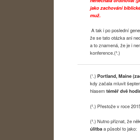
nenechala ordinovat (p
jako zachování biblick
muž.
A tak i po poslední gene
že se tato otázka ani ne
a to znamená, že je i n
konference.(³.)
(¹.)
Portland, Maine (za
kdy začala mluvit šeptem
hlasem
téměř dvě hodi
(².) Přestože v roce 201
(³.) Nutno přiznat, že ně
úlitba
a působí to jako: