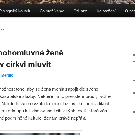
Teologický koutek
Co prožíváme
Odkazy
Ke stažení
O ná
ebu
 panelu
025
mnohomluvné ženě
 církvi mluvit
 Mertlík
ožnost toho, aby se žena mohla zapojit dle svého
kazatelské služby. Některé tímto přerodem prošli, rychle,
ěkde to vázne vzhledem ke složitosti kultur a velikosti
ímu přístupu k k doslovnosti biblických textů, které věru
dané podmíněné kultuře, ženám právě nepřála.