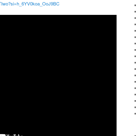
Ci5TIwo?si=h_6YV0koa_OoJ9BC