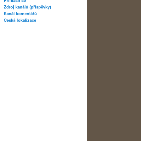
Přihlásit se
Zdroj kanálů (příspěvky)
Kanál komentářů
Česká lokalizace