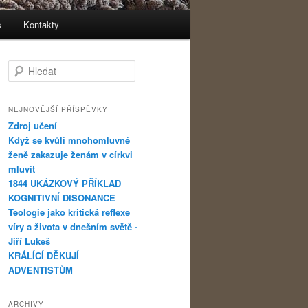
s
Kontakty
Hledat
NEJNOVĚJŠÍ PŘÍSPĚVKY
Zdroj učení
Když se kvůli mnohomluvné
ženě zakazuje ženám v církvi
mluvit
1844 UKÁZKOVÝ PŘÍKLAD
KOGNITIVNÍ DISONANCE
Teologie jako kritická reflexe
víry a života v dnešním světě -
Jiří Lukeš
KRÁLÍCÍ DĚKUJÍ
ADVENTISTŮM
ARCHIVY