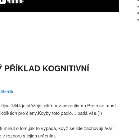
 PŘÍKLAD KOGNITIVNÍ
 Mertlík
řijna 1844 je stěžejní pilířem v adventismu.Proto se musí
eriodikách pro členy.Kdyby toto padlo….padá vše.(¹)
8 minut o tom,jak to vypadá, když se lidé zachovají tváří
e v rozporu s jejich určením.