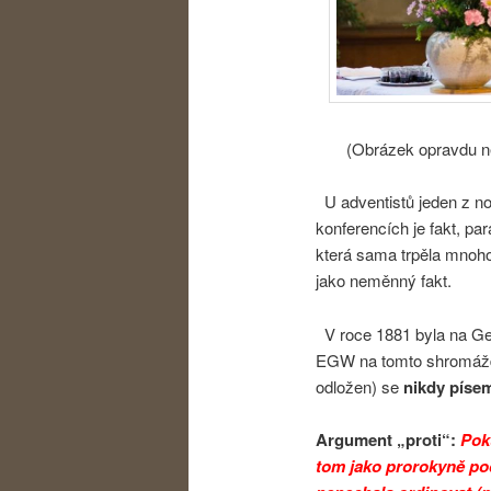
(Obrázek opravdu není 
U adventistů jeden z n
konferencích je fakt, p
která sama trpěla mnoho
jako neměnný fakt.
V roce 1881 byla na Gen
EGW na tomto shromážděn
odložen) se
nikdy písem
Argument „proti“:
Pok
tom jako prorokyně pod