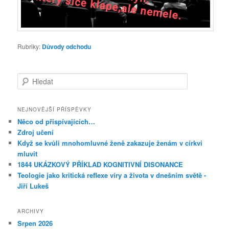
Rubriky:
Důvody odchodu
Hledat
NEJNOVĚJŠÍ PŘÍSPĚVKY
Něco od přispívajících…
Zdroj učení
Když se kvůli mnohomluvné ženě zakazuje ženám v církvi
mluvit
1844 UKÁZKOVÝ PŘÍKLAD KOGNITIVNÍ DISONANCE
Teologie jako kritická reflexe víry a života v dnešním světě -
Jiří Lukeš
ARCHIVY
Srpen 2026