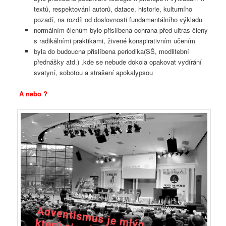
textů, respektování autorů, datace, historie, kulturního
pozadí, na rozdíl od doslovnosti fundamentálního výkladu
normálním členům bylo přislíbena ochrana před ultras členy
s radikálními praktikami, živené konspirativním učením
byla do budoucna přislíbena periodika(SŠ, modlitební
přednášky atd.) ,kde se nebude dokola opakovat vydírání
svatyní, sobotou a strašení apokalypsou
A nebo ?