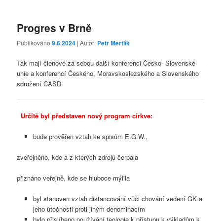
Progres v Brně
Publikováno
9.6.2024
| Autor:
Petr Mertlík
Tak mají členové za sebou další konferenci Česko- Slovenské
unie a konferencí Českého, Moravskoslezského a Slovenského
sdružení CASD.
Určitě byl představen nový program církve:
bude prověřen vztah ke spisům E.G.W.,
zveřejněno, kde a z kterých zdrojů čerpala
přiznáno veřejně, kde se hluboce mýlila
byl stanoven vztah distancování vůči chování vedení GK a
jeho útočnosti proti jiným denominacím
bylo přislíbeno používání teologie k přístupu k výkladům k