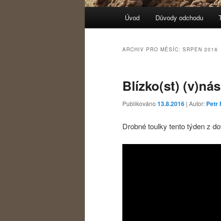
Hlavní navigační menu
Úvod
Důvody odchodu
Přejít k hlavnímu obsahu w
Přejít k obsahu postranního
ARCHIV PRO MĚSÍC:
SRPEN 2016
Blízko(st) (v)nás
Publikováno
13.8.2016
| Autor:
Petr 
Drobné toulky tento týden z do