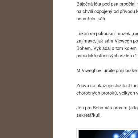
Báječná léta pod psa prodělal 
na chvíli odpojený od přívodu 
odumřela tkáň.
Lékaři se pokoušeli mozek „re
zajímavé, jak sám Viewegh popi
Bohem. Vykládal o tom kolem s
pseudokřesťanských vizích.(1.
M.Viweghovi určitě přeji brzké
Znovu se ukazuje složitost fu
chorobných proroků, velkých 
Jen pro Boha Vás prosím (a to
sekretářku!!!