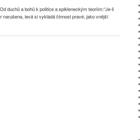
d duchů a bohů k politice a spikleneckým teoriím:“Je-li
 narušena, levá si vykládá činnost pravé, jako vnější