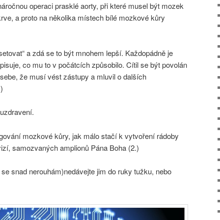
náročnou operaci prasklé aorty, při které musel být mozek
krve, a proto na několika místech bílé mozkové kůry
setovat“ a zdá se to být mnohem lepší. Každopádně je
suje, co mu to v počátcích způsobilo. Cítil se být povolán
ebe, že musí vést zástupy a mluvil o dalších
)
 uzdravení.
ngování mozkové kůry, jak málo stačí k vytvoření rádoby
vizí, samozvaných amplionů Pána Boha (2.)
 se snad nerouhám)nedávejte jim do ruky tužku, nebo