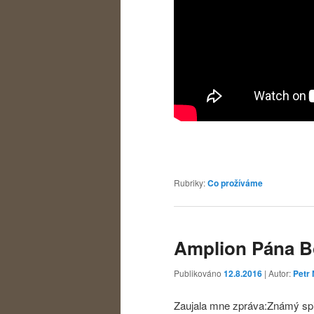
Rubriky:
Co prožíváme
Amplion Pána 
Publikováno
12.8.2016
| Autor:
Petr 
Zaujala mne zpráva:Známý spi