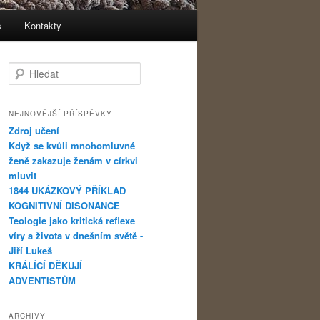
s
Kontakty
Hledat
NEJNOVĚJŠÍ PŘÍSPĚVKY
Zdroj učení
Když se kvůli mnohomluvné
ženě zakazuje ženám v církvi
mluvit
1844 UKÁZKOVÝ PŘÍKLAD
KOGNITIVNÍ DISONANCE
Teologie jako kritická reflexe
víry a života v dnešním světě -
Jiří Lukeš
KRÁLÍCÍ DĚKUJÍ
ADVENTISTŮM
ARCHIVY