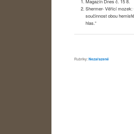
Magazín Dnes č. 15 8.
Shermer- Věřící mozek: O
součinnost obou hemisfér
hlas.“
Rubriky:
Nezařazené