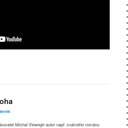
Boha
Mertlík
sovatel Michal Viewegh autor např. známého románu