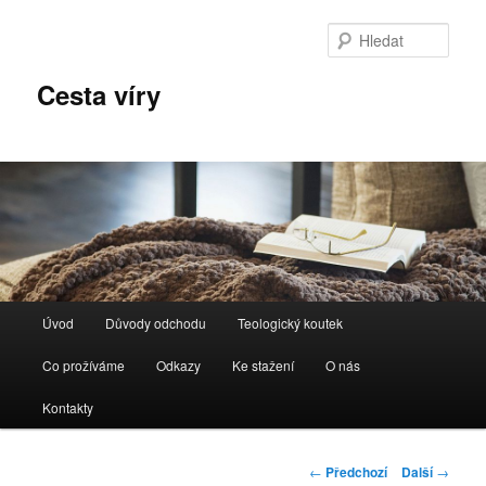
Hleda
Cesta víry
Hlavní navigační menu
Úvod
Důvody odchodu
Teologický koutek
Přejít k hlavnímu obsahu webu
Co prožíváme
Odkazy
Ke stažení
O nás
Kontakty
Navigace pro
←
Předchozí
Další
→