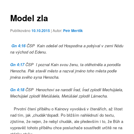
příspěvky
Model zla
Publikováno
10.10.2015
| Autor:
Petr Mertlík
Gn 4:16
ČSP Kain odešel od Hospodina a pobýval v zemi Nódu
na východ od Edenu.
Gn 4:17
ČSP I poznal Kain svou ženu, ta otěhotněla a porodila
Henocha. Pak stavěl město a nazval jméno toho města podle
jména svého syna Henocha.
Gn 4:18
ČSP Henochovi se narodil Írad, Írad zplodil Mechújáela,
Mechújáel zplodil Metúšáela, Metúšáel zplodil Lámecha.
Prvotní čtení příběhu o Kainovy vyvolává v čtenářích, až lítost
nad tím, jak „chudák“dopadl. Po bližším nahlédnutí do textu,
zjistíme, že nejen, že nebyl chudák, ale především i to, že Bůh a
vypravěč tohoto příběhu chce posluchače soustředit určitě ne na
otázky stylu: