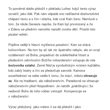
To poměrně dobře přeložil v překladu Luther, když tento výraz
označil, jako
lidé.
Pak nám odpadá ono nešťastné doslovistické
chápaní textu a s tím i otázka, kde vzal Kain ženu. Nemluvě o
tom, že nikde Genesis nepíše, že Kain byl prvorozený a že
v Edenu se předním nemohlo narodit mnoho dětí. Prostě toto
pisatel neřeší.
Pojďme raději k hlavní myšlence poselství. Kain se stává
kočovníkem. Na tom by až tak nic špatného nebylo, ale on svoji
vzdáleností od Boha, propadnutí do soběstředné lítosti a
především odmítnutím Božího milosrdenství vstupuje do role
kočovníka vztahů
. Země Nód je symbolickým místem každého,
kdo zabíjí bratry a tím se předurčuje samotě. Kainova
soustřednost na sebe vedla k tomu, že staví, město-
ohrazuje
se
. Ale ne hradbami, ale náboženstvím. Paradoxně se ohrazuje
náboženstvím před Hospodinem. Je natolik „praktikující,“že
nedovolí Bohu do toho vůbec vstoupit. Kompenzuje se
v náboženství.
Výraz přeložený, jako město
ír
se dá přeložit i jako