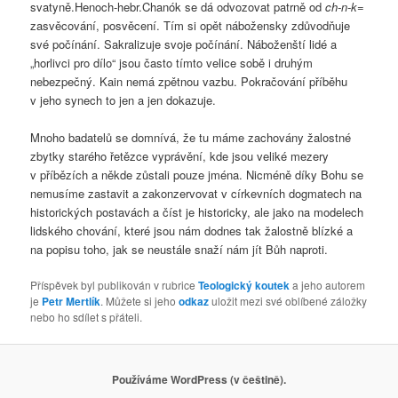
svatyně.Henoch-hebr.Chanók se dá odvozovat patrně od
ch-n-k
=
zasvěcování, posvěcení. Tím si opět nábožensky zdůvodňuje
své počínání. Sakralizuje svoje počínání. Náboženští lidé a
„horlivci pro dílo“ jsou často tímto velice sobě i druhým
nebezpečný. Kain nemá zpětnou vazbu. Pokračování příběhu
v jeho synech to jen a jen dokazuje.
Mnoho badatelů se domnívá, že tu máme zachovány žalostné
zbytky starého řetězce vyprávění, kde jsou veliké mezery
v příbězích a někde zůstali pouze jména. Nicméně díky Bohu se
nemusíme zastavit a zakonzervovat v církevních dogmatech na
historických postavách a číst je historicky, ale jako na modelech
lidského chování, které jsou nám dodnes tak žalostně blízké a
na popisu toho, jak se neustále snaží nám jít Bůh naproti.
Příspěvek byl publikován v rubrice
Teologický koutek
a jeho autorem
je
Petr Mertlík
. Můžete si jeho
odkaz
uložit mezi své oblíbené záložky
nebo ho sdílet s přáteli.
Používáme WordPress (v češtině).