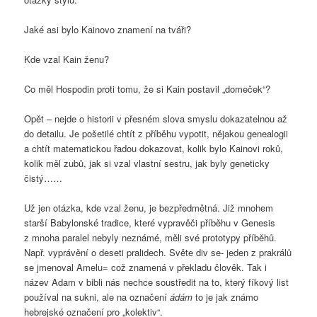
Jaké asi bylo Kainovo znamení na tváři?
Kde vzal Kain ženu?
Co měl Hospodin proti tomu, že si Kain postavil „domeček“?
Opět – nejde o historii v přesném slova smyslu dokazatelnou až
do detailu. Je pošetilé chtít z příběhu vypotit, nějakou genealogii
a chtít matematickou řadou dokazovat, kolik bylo Kainovi roků,
kolik měl zubů, jak si vzal vlastní sestru, jak byly geneticky
čistý……
Už jen otázka, kde vzal ženu, je bezpředmětná. Již mnohem
starší Babylonské tradice, které vypravěči příběhu v Genesis
z mnoha paralel nebyly neznámé, měli své prototypy příběhů.
Např. vyprávění o deseti pralidech. Světe div se- jeden z prakrálů
se jmenoval Amelu= což znamená v překladu člověk. Tak i
název Adam v bibli nás nechce soustředit na to, který fíkový list
používal na sukni, ale na označení
ádám
to je jak známo
hebrejské označení pro „kolektiv“.