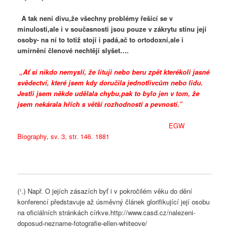
A tak není divu,že všechny problémy řešící se v
minulosti,ale i v současnosti jsou pouze v zákrytu stínu její
osoby- na ní to totiž stojí i padá,ač to ortodoxní,ale i
umírnění členové nechtějí slyšet….
„Ať si nikdo nemyslí, že lituji nebo beru zpět kterékoli jasné
svědectví, které jsem kdy doručila jednotlivcům nebo lidu.
Jestli jsem někde udělala chybu,pak to bylo jen v tom, že
jsem nekárala hřích s větší rozhodností a pevností.”
EGW
Biography, sv. 3, str. 146. 1881
(¹.) Např. O jejích zásazích byť i v pokročilém věku do dění
konferencí představuje až úsměvný článek glorifikující její osobu
na oficiálních stránkách církve.http://www.casd.cz/nalezeni-
doposud-nezname-fotografie-ellen-whiteove/