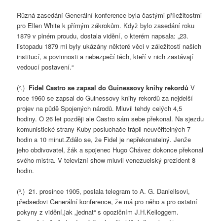
Různá zasedání Generální konference byla častými příležitostmi
pro Ellen White k přímým zákrokům. Když bylo zasedání roku
1879 v plném proudu, dostala vidění, o kterém napsala: „23.
listopadu 1879 mi byly ukázány některé věci v záležitosti našich
institucí, a povinnosti a nebezpečí těch, kteří v nich zastávají
vedoucí postavení.“
(².)
Fidel Castro se zapsal do Guinessovy knihy rekordů
V
roce 1960 se zapsal do Guinessovy knihy rekordů za nejdelší
projev na půdě Spojených národů. Mluvil tehdy celých 4,5
hodiny. O 26 let později ale Castro sám sebe překonal. Na sjezdu
komunistické strany Kuby posluchače trápil neuvěřitelných 7
hodin a 10 minut.Zdálo se, že Fidel je nepřekonatelný. Jenže
jeho obdivovatel, žák a spojenec Hugo Chávez dokonce překonal
svého mistra. V televizní show mluvil venezuelský prezident 8
hodin.
(³.) 21. prosince 1905, poslala telegram to A. G. Daniellsovi,
předsedovi Generální konference, že má pro něho a pro ostatní
pokyny z vidění,jak „jednat“ s opozičním J.H.Kelloggem.