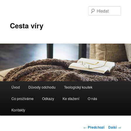
Hleda
Cesta víry
Hlavní navigační menu
Úvod
Důvody odchodu
Teologický koutek
Přejít k hlavnímu obsahu webu
Co prožíváme
Odkazy
Ke stažení
O nás
Kontakty
Navigace pro
←
Předchozí
Další
→