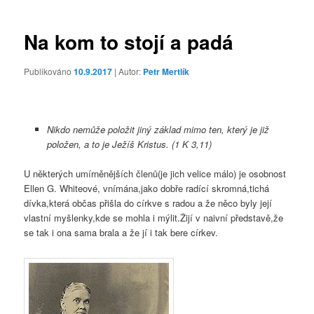
příspěvky
Na kom to stojí a padá
Publikováno
10.9.2017
| Autor:
Petr Mertlík
Nikdo nemůže položit jiný základ mimo ten, který je již
položen, a to je Ježíš Kristus. (1 K 3,11)
U některých umírněnějších členů(je jich velice málo) je osobnost
Ellen G. Whiteové, vnímána,jako dobře radící skromná,tichá
dívka,která občas přišla do církve s radou a že něco byly její
vlastní myšlenky,kde se mohla i mýlit.Žijí v naivní představě,že
se tak i ona sama brala a že jí i tak bere církev.