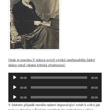
Opak je pravdou.V otázce svých výroků nepřipouštěla žádný
dialog natož nějaké kritické zhodnocení:
Audio
00:00
00:00
přehrávač
Audio
00:00
00:00
přehrávač
Audio
00:00
00:00
přehrávač
V žádném případě neměla radami doporučující vztah k církvi,jak
je to vyučováno v Českém prostředí,ale rozhodující a přímo