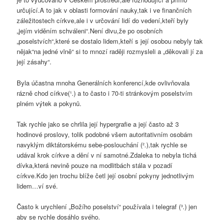
určující.A to jak v oblasti formování nauky,tak i ve finančních
záležitostech církve,ale i v určování lidí do vedení,kteří byly
„jejím viděním schváleni“.Není divu,že po osobních
„poselstvích“,které se dostalo lidem,kteří s její osobou nebyly tak
nějak“na jedné vlně“ si to mnozí raději rozmysleli a „děkovali jí za
její zásahy“.
Byla účastna mnoha Generálních konferencí,kde ovlivňovala
rázně chod církve(¹.) a to často i 70-ti stránkovým poselstvím
plném výtek a pokynů.
Tak rychle jako se chrlila její hypergrafie a její často až 3
hodinové proslovy, tolik podobné všem autoritativním osobám
navyklým diktátorskému sebe-poslouchání (².),tak rychle se
udával krok církve a dění v ní samotné.Zdaleka to nebyla tichá
dívka,která nevině pouze na modlitbách stála v pozadí
církve.Kdo jen trochu blíže četl její osobní pokyny jednotlivým
lidem…ví své.
Často k urychlení „Božího poselství“ používala i telegraf (³.) jen
aby se rychle dosáhlo svého.